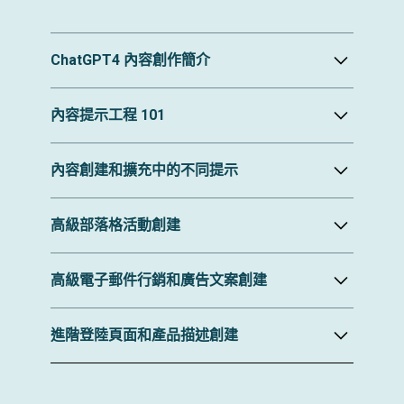
ChatGPT4 內容創作簡介
了解人工智慧驅動的內容生成的基礎知識
內容提示工程 101
探索ChatGPT4的功能及其在內容創作中的應用
ChatGPT4 入門的實作練習與實際範例
掌握製作有效內容的藝術有助於人工智慧驅動的
生成
內容創建和擴充中的不同提示
了解提示背後的心理以產生所需的內容結果
優化提示以提高內容品質和相關性的技術
探索不同內容格式的各種提示類型
高級部落格活動創建
利用擴充功能和插件來增強內容生成能力
使用不同提示成功創建內容的案例研究和現實範
例
利用人工智慧構思、規劃和執行成功的部落格活
動
高級電子郵件行銷和廣告文案創建
使用 AI 生成的建議優化部落格主題、標題和介紹
利用人工智慧創建引人入勝且可共享的部落格內
透過人工智慧產生的文案增強電子郵件行銷活動
容的策略
進階登陸頁面和產品描述創建
使用人工智慧洞察製作有說服力的廣告文案以推
動轉化
A/B 測試和優化 AI 產生的電子郵件和廣告活動內
使用人工智慧技術創建迷人的登陸頁面和產品描
容
述
在著陸頁文案中加入有說服力的語言和號召性用