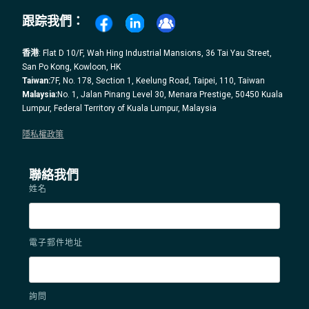
跟踪我們：
香港
: Flat D 10/F, Wah Hing Industrial Mansions, 36 Tai Yau Street,
San Po Kong, Kowloon, HK
Taiwan:
7F, No. 178, Section 1, Keelung Road, Taipei, 110, Taiwan
Malaysia:
No. 1, Jalan Pinang Level 30, Menara Prestige, 50450 Kuala
Lumpur, Federal Territory of Kuala Lumpur, Malaysia
隱私權政策
聯絡我們
姓名
電子郵件地址
詢問