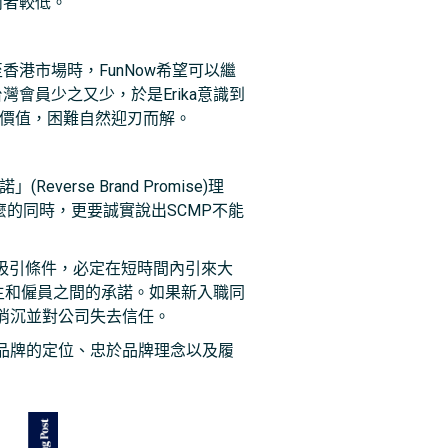
兩者較低。
港市場時，FunNow希望可以繼
會員少之又少，於是Erika意識到
牌價值，困難自然迎刃而解。
erse Brand Promise)理
的同時，更要誠實說出SCMP不能
等吸引條件，必定在短時間內引來大
僱主和僱員之間的承諾。如果新入職同
消沉並對公司失去信任。
品牌的定位、忠於品牌理念以及履