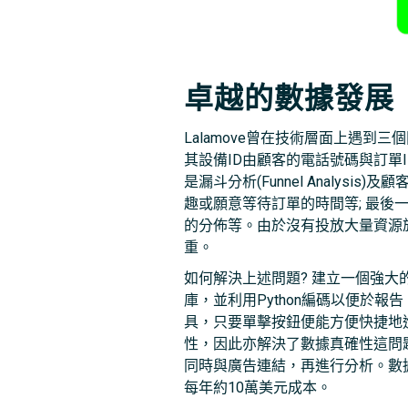
卓越的數據發展
Lalamove曾在技術層面上遇到三個問題
其設備ID由顧客的電話號碼與訂單ID
是漏斗分析(Funnel Anal
趣或願意等待訂單的時間等; 最
的分佈等。由於沒有投放大量資源於
重。
如何解決上述問題? 建立一個強大的
庫，並利用Python編碼以便於報告。善用API
具，只要單擊按鈕便能方便快捷地進行A
性，因此亦解決了數據真確性這問題
同時與廣告連結，再進行分析。數
每年約10萬美元成本。