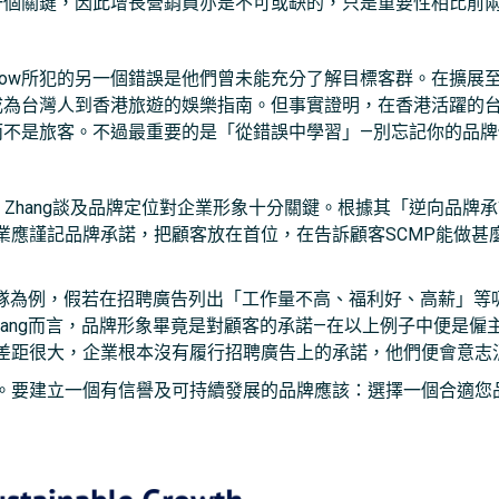
中一個關鍵，因此增長營銷員亦是不可或缺的，只是重要性相比前
Now所犯的另一個錯誤是他們曾未能充分了解目標客群。在擴展至香
w成為台灣人到香港旅遊的娛樂指南。但事實證明，在香港活躍的台灣
人而不是旅客。不過最重要的是「從錯誤中學習」—別忘記你的品
g Zhang談及品牌定位對企業形象十分關鍵。根據其「逆向品牌承諾」(Rev
業應謹記品牌承諾，把顧客放在首位，在告訴顧客SCMP能做甚麼
增長團隊為例，假若在招聘廣告列出「工作量不高、福利好、高薪」
nhang而言，品牌形象畢竟是對顧客的承諾—在以上例子中便是
差距很大，企業根本沒有履行招聘廣告上的承諾，他們便會意志
。要建立一個有信譽及可持續發展的品牌應該：選擇一個合適您