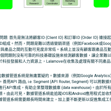
: 首先是無法將顧客ID (Client ID) 和訂單ID (Order I
組成。然而，問題是難以透過營銷渠道（例如Facebook或Goo
ysis)及顧客與產品之間的互動可見度非常低。系統上並沒有顧客跟產
後一個問題則沒有可靠的科技基礎設施來檢測顧客數據，讓企業難
科技發展和人力資源上，Lalamove在收集及處理有關不同產
數據管道系統是無庸置疑的。數據來源（例如Google Analyt
 路由, i.e. Segment (API Router, Segment) 可以將數據
PI集成，有助企業整理數據庫 (data warehouse)。由
。由此可見，數據管道系統能追蹤iOS和Android應用程式並
據管道系統需要頗長時間來建立，加上要不斷更新以促進集成工