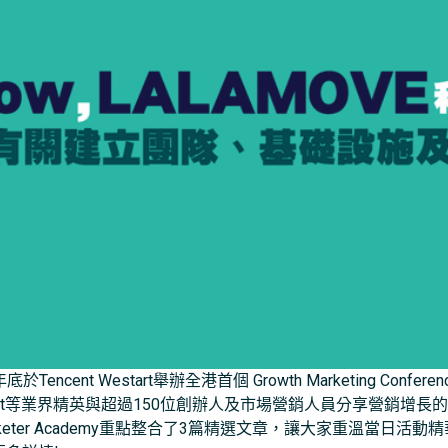
8年底於Tencent Westart舉辦全港首個 Growth Marketing Conferen
, MoneySmart等業界精英與超過150位創辦人及市場營銷人員分享營
arketer Academy重點整合了3篇精選文章，讓大家重溫當日