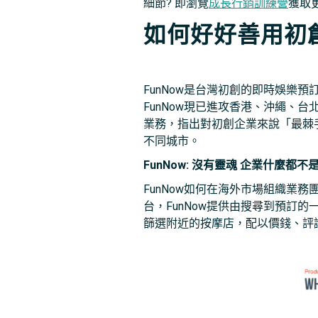
細節? 即瀏覽
成長行銷訓練營
獲取
如何好好善用初
FunNow是台灣初創的即時娛樂
FunNow現已進攻香港、沖繩、台北
業務，指出對初創企業來說「最棘手
不同城市。
FunNow: 沒有靈魂 企業什麼都不
FunNow如何在海外市場組織業務團
台，FunNow提供由搜尋到預訂
篩選附近的按摩店，配以價錢、評