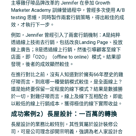
主導雞仔嘜品牌改革的 Jennifer 在參加 Growth
Marketer Academy 訓練營過程中，曾經多次使用 A/B
testing 思維，同時製作兩套行銷策略，得出較佳的成
效，才執行下一步。
例如，Jennifer 曾經引入了兩套行銷機制：A是純粹
透過線上技術去行銷，包括改良Landing Page、投放
線上廣告；B是透過線上行銷，然後引導顧客至線下
店面，即「O2O」（offline to online）模式。結果卻
發現，後者的成效顯然較佳。
在進行對比之前，沒有人知道對於擁有66年歷史的雞
仔嘜而言，到底哪一種營銷模式較佳，是全面線上？
還是始終要保留一定程度的線下模式？結果是數據勝
於一切，對雞仔嘜而言，線上及線下互相配合，即能
以較低的線上行銷成本，獲得極佳的線下實際收益。
成功案例2）長屋設計：一百萬的轉換
長屋設計的業務比較特別，其性質屬於設計裝修公
司，可是公司理念卻開宗明義，強調為老人家設計合