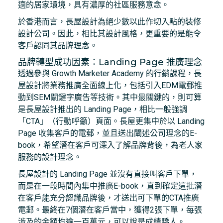
適的居家環境，具有濃厚的社區服務意念。
於香港而言，長屋設計為絕少數以此作切入點的裝修
設計公司。因此，相比其設計風格，更重要的是能令
客戶認同其品牌理念。
品牌轉型成功因素：Landing Page 推廣理念
透過參與 Growth Marketer Academy 的行銷課程，長
屋設計將業務推廣全面線上化，包括引入EDM電郵推
動到SEM關鍵字廣告等技術。其中最關鍵的，則可算
是長屋設計推出的 Landing Page，相比一般強調
「CTA」（行動呼籲）頁面。長屋更集中於以 Landing
Page 收集客戶的電郵，並且送出闡述公司理念的E-
book，希望潛在客戶可深入了解品牌背後，為老人家
服務的設計理念。
長屋設計的 Landing Page 並沒有直接叫客戶下單，
而是在一段時間內集中推廣E-book，直到確定這批潛
在客戶能充分認識品牌後，才送出可下單的CTA推廣
電郵。最終在7個潛在客戶當中，獲得2張下單，每張
涉及的金額均逾一百萬元，可以說是成績驕人。