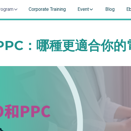
rogram
Corporate Training
Event
Blog
E
PPC：哪種更適合你的