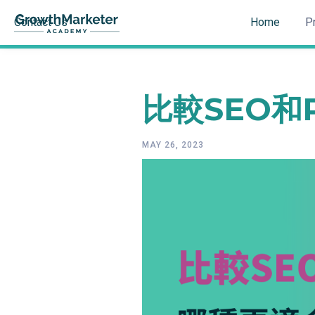
Contact Us
Home
P
比較SEO和
MAY 26, 2023