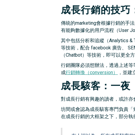
成長行銷的技巧
傳統的marketing會根據行銷的
有能夠數據化的用戶流程（User J
其中包括分析和追縱（Analytics & Tr
等技術，配合 facebook 廣告、 
（Chatbot）等技術，即可以更
行銷團隊必須想辦法，透過上述等
成
行銷轉換（conversion）
，並建
成長駭客：一夜
對成長行銷有興趣的讀者，或許亦會聽過
坊間或會認為成長駭客專門負責「
在成長行銷的大框架之下，部分執