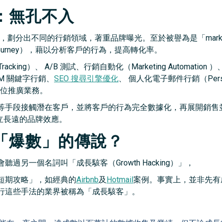
：無孔不入
手法，劃分出不同的行銷領域，著重品牌曝光。至於被譽為是「market
ourney），藉以分析客戶的行為，提高轉化率。
acking）、 A/B 測試、行銷自動化（Marketing Automation ）
SEM 關鍵字行銷、
SEO 搜尋引擎優化
、 個人化電子郵件行銷（Perso
全方位推廣業務。
等手段接觸潛在客戶，並將客戶的行為完全數據化，再展開銷售
立長遠的品牌效應。
「爆數」的傳說？
另一個名詞叫「成長駭客（Growth Hacking）」，
短期攻略」，如經典的
Airbnb
及
Hotmail
案例。事實上，並非先有
行這些手法的業界被稱為「成長駭客」。