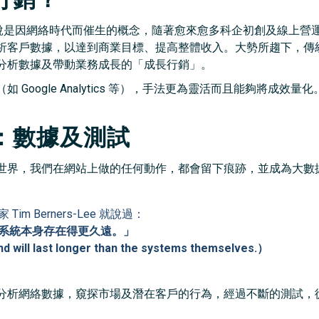
成長行銷）可說是因網絡時代而催生的概念，隨著愈來愈多科企初創及線
析客戶數據，以達到商業目標、提高整體收入。大勢所趨下，傳
分析數據及帶動業務成長的「成長行銷」。
Google Analytics 等），手法更為靈活而且能夠將成
：數據及測試
世界，我們在網站上做的任何動作，都會留下痕跡，並成為大數
m Berners-Lee 就說過：
系統本身存在得更久遠。」
nd will last longer than the systems themselves.）
分析網絡數據，窺探市場及潛在客戶的行為，經過不斷的測試，