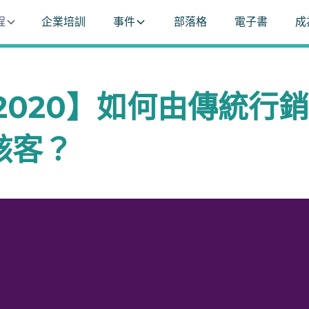
程
企業培訓
事件
部落格
電子書
成
020】如何由傳統行銷Ma
駭客？