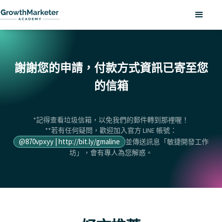
謝謝您的申請，付款方式資訊已寄至您
的信箱
*記得查看垃圾信箱，以免我們的郵件轉到那裡喔！
**若有任何疑問，歡迎加入官方 LINE 帳號：
@870vpxyy | http://bit.ly/gmaline
並傳送訊息「敏捷開發工作
坊」，會有專人為您解惑。