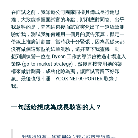
在面試之前，我知道公司團隊同樣具備成長行銷思
維，大致能掌握面試官的考點，順利應對問答。出乎
我意料的是，問答結束後面試官突然出了一道紙筆測
驗給我，測試我如何運用一個月的廣告預算，擬定一
份線上推廣計劃書。當時我十分緊張，因為我從來都
沒有做個這類型的紙筆測驗，還好當下我靈機一動，
想到訓練營一位在 Dyson 工作的導師曾教過市場進入
策略 (go-to-market strategy)，然後直接套用她的架
構來做計劃書，成功化險為夷，讓面試官留下好印
象。最後也很幸運，YOOX NET-A-PORTER 取錄了
我。
一句話給想成為成長駭客的人？
我覺得沒有一條萬用的方程式或既定道路去