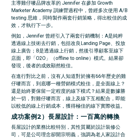
主導雞仔嘜品牌改革的 Jennifer 在參加 Growth
Marketer Academy 訓練營過程中，曾經多次使用 A/B
testing 思維，同時製作兩套行銷策略，得出較佳的成
效，才執行下一步。
例如，Jennifer 曾經引入了兩套行銷機制：A是純粹
透過線上技術去行銷，包括改良Landing Page、投放
線上廣告；B是透過線上行銷，然後引導顧客至線下
店面，即「O2O」（offline to online）模式。結果卻
發現，後者的成效顯然較佳。
在進行對比之前，沒有人知道對於擁有66年歷史的雞
仔嘜而言，到底哪一種營銷模式較佳，是全面線上？
還是始終要保留一定程度的線下模式？結果是數據勝
於一切，對雞仔嘜而言，線上及線下互相配合，即能
以較低的線上行銷成本，獲得極佳的線下實際收益。
成功案例2）長屋設計：一百萬的轉換
長屋設計的業務比較特別，其性質屬於設計裝修公
司，可是公司理念卻開宗明義，強調為老人家設計合