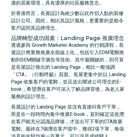
適的居家環境，具有濃厚的社區服務意念。
於香港而言，長屋設計為絕少數以此作切入點的裝修
設計公司。因此，相比其設計風格，更重要的是能令
客戶認同其品牌理念。
品牌轉型成功因素：Landing Page 推廣理念
透過參與 Growth Marketer Academy 的行銷課程，長
屋設計將業務推廣全面線上化，包括引入EDM電郵推
動到SEM關鍵字廣告等技術。其中最關鍵的，則可算
是長屋設計推出的 Landing Page，相比一般強調
「CTA」（行動呼籲）頁面。長屋更集中於以 Landing
Page 收集客戶的電郵，並且送出闡述公司理念的E-
book，希望潛在客戶可深入了解品牌背後，為老人家
服務的設計理念。
長屋設計的 Landing Page 並沒有直接叫客戶下單，
而是在一段時間內集中推廣E-book，直到確定這批潛
在客戶能充分認識品牌後，才送出可下單的CTA推廣
電郵。最終在7個潛在客戶當中，獲得2張下單，每張
涉及的金額均逾一百萬元，可以說是成績驕人。