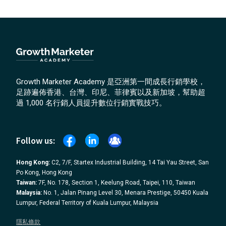
Growth Marketer Academy 是亞洲第一間成長行銷學校，
足跡遍佈香港、台灣、印尼、菲律賓以及新加坡，幫助超
過 1,000 名行銷人員提升數位行銷實戰技巧。
Follow us:
Hong Kong:
C2, 7/F, Startex Industrial Building, 14 Tai Yau Street, San
Po Kong, Hong Kong
Taiwan:
7F, No. 178, Section 1, Keelung Road, Taipei, 110, Taiwan
Malaysia:
No. 1, Jalan Pinang Level 30, Menara Prestige, 50450 Kuala
Lumpur, Federal Territory of Kuala Lumpur, Malaysia
隱私條款